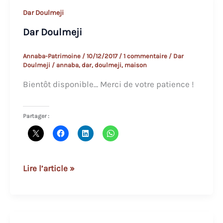
Dar Doulmeji
Dar Doulmeji
Annaba-Patrimoine
/
10/12/2017
/
1 commentaire
/
Dar
Doulmeji
/
annaba
,
dar
,
doulmeji
,
maison
Bientôt disponible… Merci de votre patience !
Partager :
Dar
Lire l’article »
Doulmeji