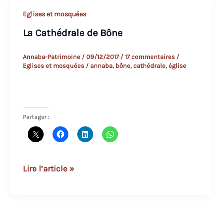
Eglises et mosquées
La Cathédrale de Bône
Annaba-Patrimoine
/
09/12/2017
/
17 commentaires
/
Eglises et mosquées
/
annaba
,
bône
,
cathédrale
,
église
Partager :
La
Lire l’article »
Cathédrale
de
Bône