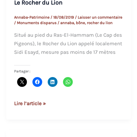
Le Rocher du Lion
Annaba-Patrimoine
/
18/08/2019
/
Laisser un commentaire
/
Monuments disparus
/
annaba
,
bône
,
rocher du lion
Situé au pied du Ras-El-Hammam (Le Cap des
Pigeons), le Rocher du Lion appelé localement
Sidi Esayd, mesure pas moins de 17 mètres
Partager :
Le
Lire l’article »
Rocher
du
Lion