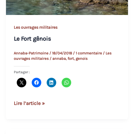
Les ouvrages militaires
Le Fort gênois
Annaba-Patrimoine
/
18/04/2018
/
1 commentaire
/
Les
ouvrages militaires
/
annaba
,
fort
,
genois
Partager :
Le
Lire l’article »
Fort
gênois