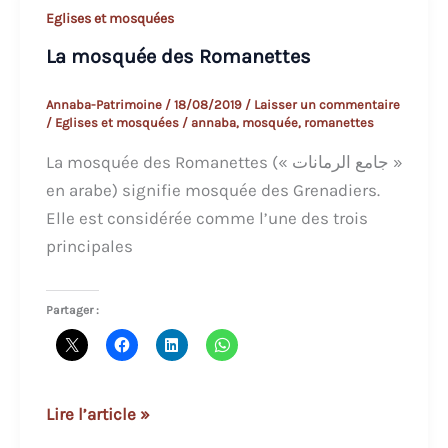
Eglises et mosquées
La mosquée des Romanettes
Annaba-Patrimoine
/
18/08/2019
/
Laisser un commentaire
/
Eglises et mosquées
/
annaba
,
mosquée
,
romanettes
La mosquée des Romanettes (« جامع الرمانات »
en arabe) signifie mosquée des Grenadiers.
Elle est considérée comme l’une des trois
principales
Partager :
La
Lire l’article »
mosquée