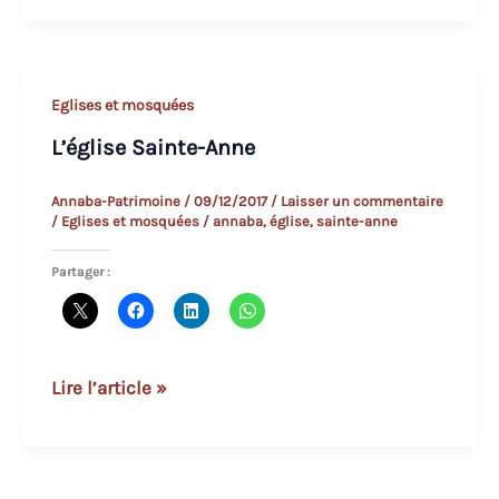
des
Romanettes
Eglises et mosquées
L’église Sainte-Anne
Annaba-Patrimoine
/
09/12/2017
/
Laisser un commentaire
/
Eglises et mosquées
/
annaba
,
église
,
sainte-anne
Partager :
L’église
Lire l’article »
Sainte-
Anne