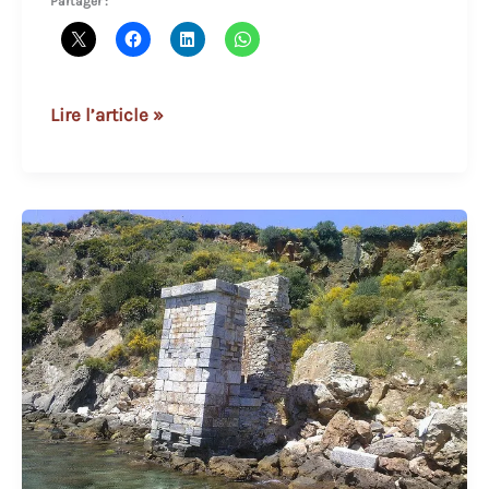
Partager :
La
Lire l’article »
villa
Salvatore
Colli