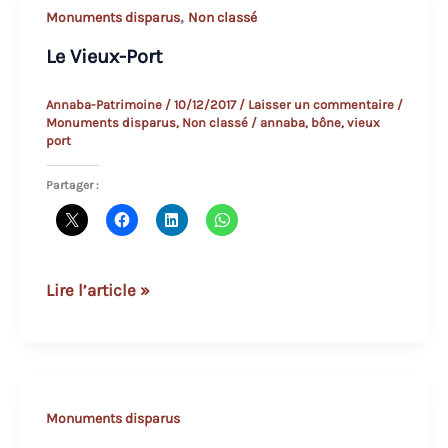
,
Monuments disparus
Non classé
Le Vieux-Port
Annaba-Patrimoine
/
10/12/2017
/
Laisser un commentaire
/
Monuments disparus
,
Non classé
/
annaba
,
bône
,
vieux
port
Partager :
Le
Lire l’article »
Vieux-
Port
Monuments disparus