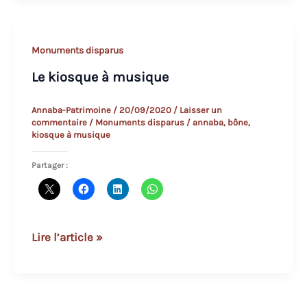
du
Duc
d’Aumale
Monuments disparus
Le kiosque à musique
Annaba-Patrimoine
/
20/09/2020
/
Laisser un
commentaire
/
Monuments disparus
/
annaba
,
bône
,
kiosque à musique
Partager :
Le
Lire l’article »
kiosque
à
musique