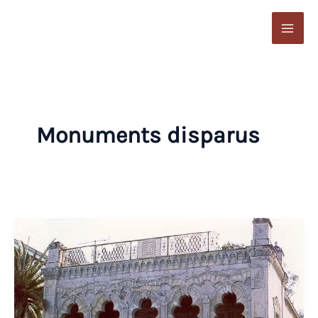
Aller
au
contenu
Monuments disparus