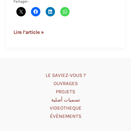
Partager :
L’aqueduc
Lire l’article »
des
Santons
LE SAVIEZ-VOUS ?
OUVRAGES
PROJETS
تسميات أصلية
VIDEOTHEQUE
ÉVÈNEMENTS