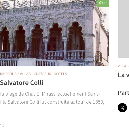
12
VILLAS
La 
DISPARUS
/
VILLAS - CHÂTEAUX - HÔTELS
 Salvatore Colli
Part
 la plage de Chat El M’rassi actuellement Saint-
villa Salvatore Colli fut construite autour de 1850,
 :