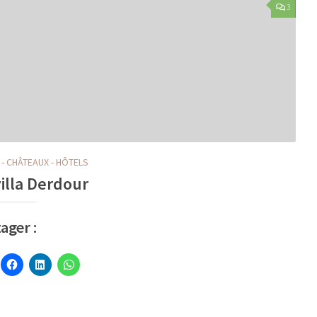
3
 - CHÂTEAUX - HÔTELS
villa Derdour
ager :