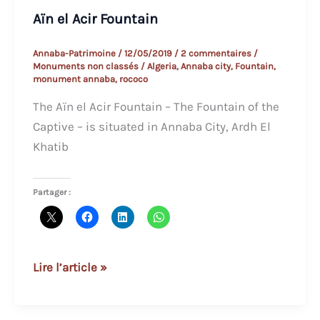
Aïn el Acir Fountain
Annaba-Patrimoine
/
12/05/2019
/
2 commentaires
/
Monuments non classés
/
Algeria
,
Annaba city
,
Fountain
,
monument annaba
,
rococo
The Aïn el Acir Fountain – The Fountain of the
Captive – is situated in Annaba City, Ardh El
Khatib
Partager :
Aïn
Lire l’article »
el
Acir