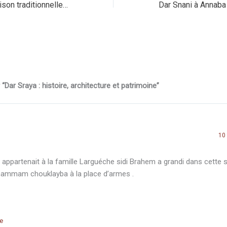
Dar Jrada : une maison traditionnelle de la médina d’Annaba
 “Dar Sraya : histoire, architecture et patrimoine”
10 
 appartenait à la famille Larguéche sidi Brahem a grandi dans cette s
hammam chouklayba à la place d’armes .
e