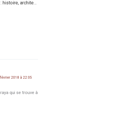
Dar Snani à Annaba : histoire, architecture et patrimoine
février 2018 à 22:05
raya qui se trouve à