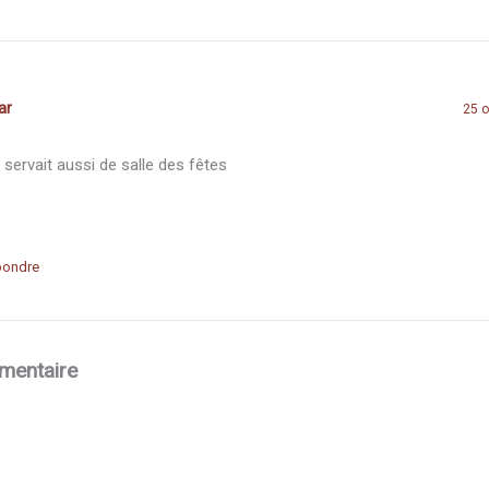
ar
25 o
 servait aussi de salle des fêtes
pondre
mentaire