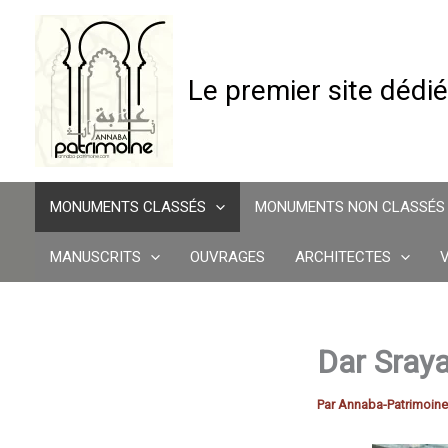
Aller
au
contenu
Le premier site dédié
MONUMENTS CLASSÉS
MONUMENTS NON CLASSÉS
MANUSCRITS
OUVRAGES
ARCHITECTES
Dar Sraya
Par
Annaba-Patrimoin