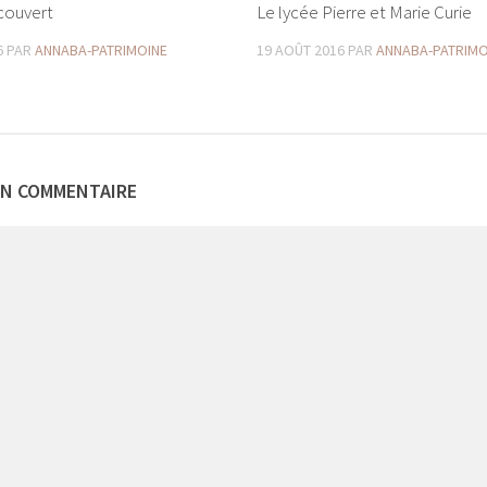
couvert
Le lycée Pierre et Marie Curie
6
PAR
ANNABA-PATRIMOINE
19 AOÛT 2016
PAR
ANNABA-PATRIMO
UN COMMENTAIRE