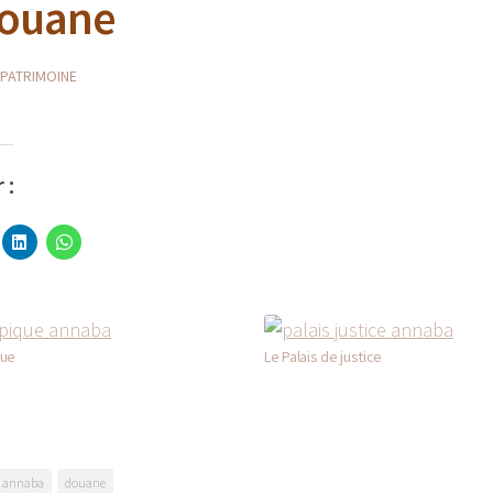
Douane
PATRIMOINE
 :
que
Le Palais de justice
annaba
douane