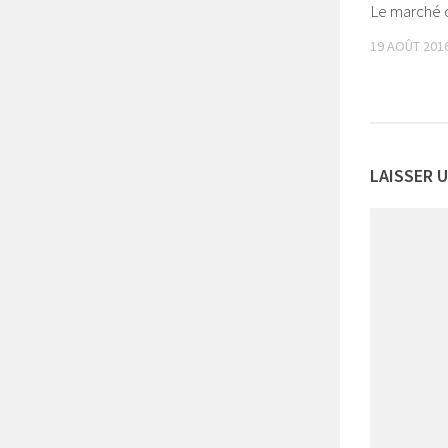
Le marché 
19 AOÛT 201
LAISSER 