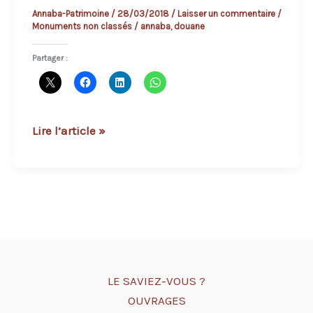
Annaba-Patrimoine
/
28/03/2018
/
Laisser un commentaire
/
Monuments non classés
/
annaba
,
douane
Partager :
La
Lire l’article »
Douane
LE SAVIEZ-VOUS ?
OUVRAGES