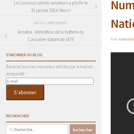
Numé
Le Concours photo amateurs a pris fin le
31 janvier 2014. Merci !
Nati
ARTICLE PRÉCÉDENT
Annaba : démolition de la batterie du
PAR
ANNABAP
Caroubier datant de 1875
S'ABONNER AU BLOG
Recevez tous les nouveaux articles par e-mail en
exclusivité :
E-
mail
S'abonner
RECHERCHER
Rechercher :