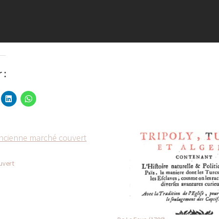
 :
uvert