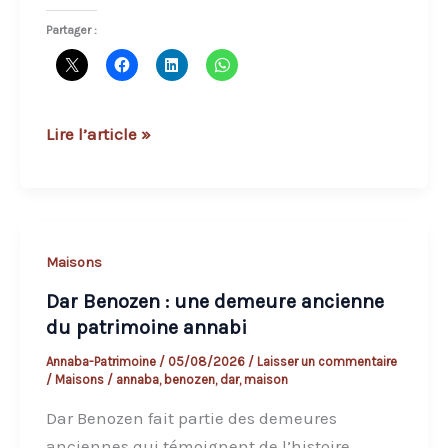
d’Annaba
Partager :
Dar
Lire l’article »
Laouabdia
Sellami
Maisons
Dar Benozen : une demeure ancienne
du patrimoine annabi
Annaba-Patrimoine
/
05/08/2026
/
Laisser un commentaire
/
Maisons
/
annaba
,
benozen
,
dar
,
maison
Dar Benozen fait partie des demeures
anciennes qui témoignent de l’histoire