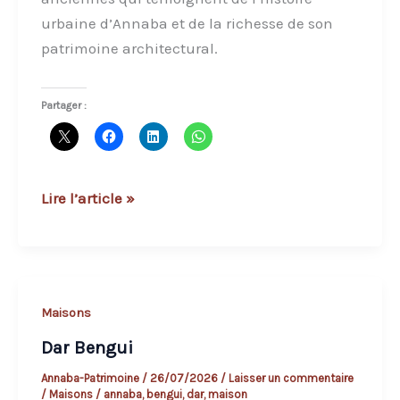
urbaine d’Annaba et de la richesse de son
patrimoine architectural.
Partager :
Dar
Lire l’article »
Benozen
:
une
demeure
Maisons
ancienne
Dar Bengui
du
patrimoine
Annaba-Patrimoine
/
26/07/2026
/
Laisser un commentaire
/
Maisons
/
annaba
,
bengui
,
dar
,
maison
annabi