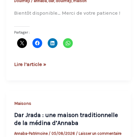
Doulmeji
/
annaba
,
dar
,
doulmeji
,
maison
coeur
de
Bientôt disponible… Merci de votre patience !
la
médina
Partager :
de
Bouna
Dar
Lire l’article »
Doulmeji
Maisons
Dar Jrada : une maison traditionnelle
de la médina d’Annaba
Annaba-Patrimoine
/
05/08/2026
/
Laisser un commentaire