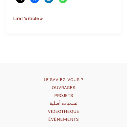
Dar
Lire l’article »
Beloucif
à
Annaba
:
une
maison
traditionnelle
LE SAVIEZ-VOUS ?
de
OUVRAGES
la
PROJETS
médina
تسميات أصلية
bônoise
VIDEOTHEQUE
ÉVÈNEMENTS