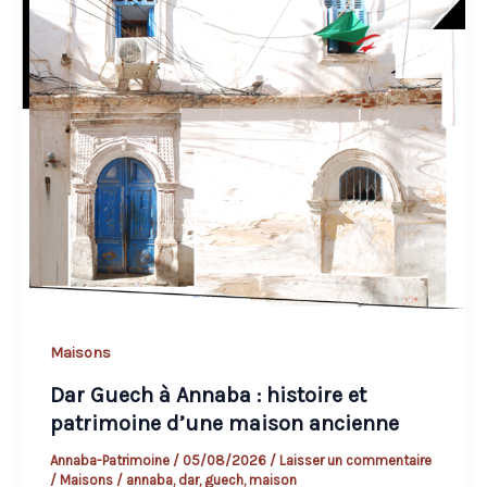
andalouse
Maisons
Dar Guech à Annaba : histoire et
patrimoine d’une maison ancienne
Annaba-Patrimoine
/
05/08/2026
/
Laisser un commentaire
/
Maisons
/
annaba
,
dar
,
guech
,
maison