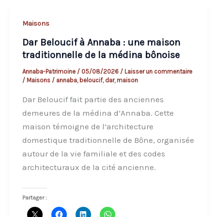
Annaba
:
Maisons
histoire
Dar Beloucif à Annaba : une maison
et
traditionnelle de la médina bônoise
patrimoine
d’une
Annaba-Patrimoine
/
05/08/2026
/
Laisser un commentaire
/
Maisons
/
annaba
,
beloucif
,
dar
,
maison
maison
ancienne
Dar Beloucif fait partie des anciennes
demeures de la médina d’Annaba. Cette
maison témoigne de l’architecture
domestique traditionnelle de Bône, organisée
autour de la vie familiale et des codes
architecturaux de la cité ancienne.
Partager :