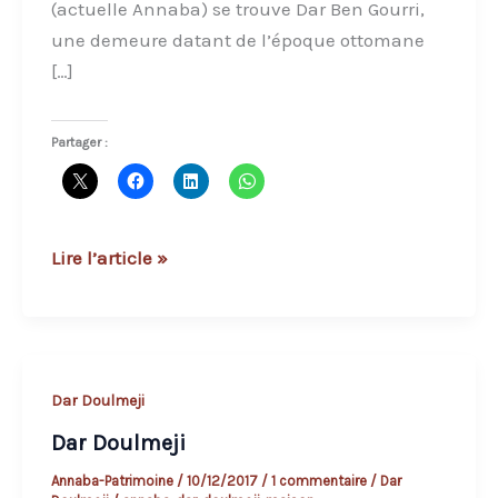
(actuelle Annaba) se trouve Dar Ben Gourri,
une demeure datant de l’époque ottomane
[…]
Partager :
Dar
Lire l’article »
Ben
Gourri
:
une
Dar Doulmeji
maison
Dar Doulmeji
ottomane
au
Annaba-Patrimoine
/
10/12/2017
/
1 commentaire
/
Dar