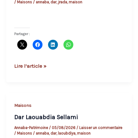
/
Maisons
/
annaba
,
dar
,
jrada
,
maison
Partager :
Dar
Lire l’article »
Jrada
:
une
maison
Maisons
traditionnelle
Dar Laouabdia Sellami
de
la
Annaba-Patrimoine
/
05/08/2026
/
Laisser un commentaire
/
Maisons
/
annaba
,
dar
,
laoubdiya
,
maison
médina