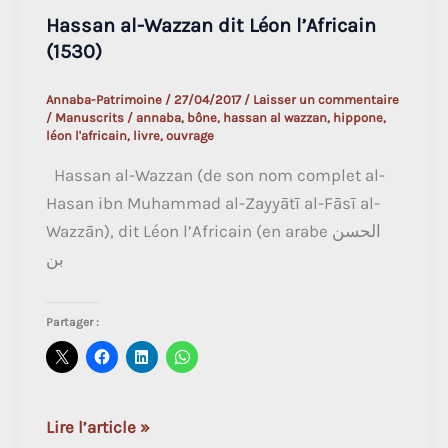
Hassan al-Wazzan dit Léon l’Africain
(1530)
Annaba-Patrimoine
/
27/04/2017
/
Laisser un commentaire
/
Manuscrits
/
annaba
,
bône
,
hassan al wazzan
,
hippone
,
léon l'africain
,
livre
,
ouvrage
Hassan al-Wazzan (de son nom complet al-
Hasan ibn Muhammad al-Zayyātī al-Fāsī al-
Wazzān), dit Léon l’Africain (en arabe الحسن
بن
Partager :
Hassan
Lire l’article »