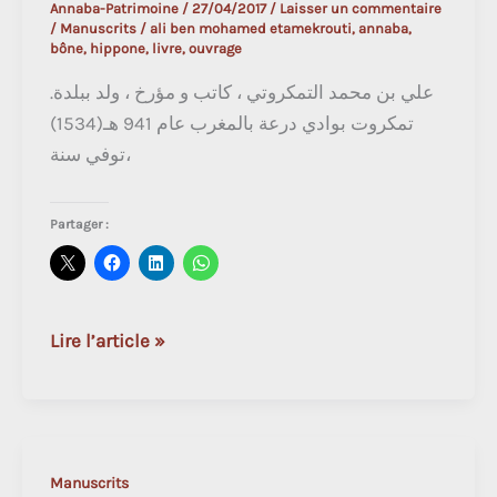
Annaba-Patrimoine
/
27/04/2017
/
Laisser un commentaire
/
Manuscrits
/
ali ben mohamed etamekrouti
,
annaba
,
bône
,
hippone
,
livre
,
ouvrage
.علي بن محمد التمكروتي ، كاتب و مؤرخ ، ولد ببلدة
تمكروت بوادي درعة بالمغرب عام 941 هـ(1534)
،توفي سنة
Partager :
Ali
Lire l’article »
Ben
Mohamed
Etamekrouti
(1589)
Manuscrits