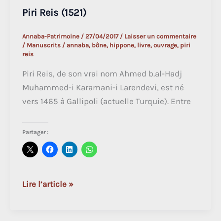
Piri Reis (1521)
Annaba-Patrimoine
/
27/04/2017
/
Laisser un commentaire
/
Manuscrits
/
annaba
,
bône
,
hippone
,
livre
,
ouvrage
,
piri
reis
Piri Reis, de son vrai nom Ahmed b.al-Hadj
Muhammed-i Karamani-i Larendevi, est né
vers 1465 à Gallipoli (actuelle Turquie). Entre
Partager :
Piri
Lire l’article »
Reis
(1521)