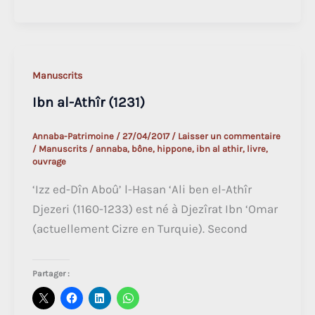
al-
Wazzan
dit
Léon
Manuscrits
l’Africain
Ibn al-Athîr (1231)
(1530)
Annaba-Patrimoine
/
27/04/2017
/
Laisser un commentaire
/
Manuscrits
/
annaba
,
bône
,
hippone
,
ibn al athir
,
livre
,
ouvrage
‘Izz ed-Dîn Aboû’ l-Hasan ‘Ali ben el-Athîr
Djezeri (1160-1233) est né à Djezîrat Ibn ‘Omar
(actuellement Cizre en Turquie). Second
Partager :