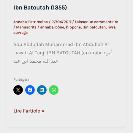
Ibn Batoutah (1355)
Annaba-Patrimoine
/
27/04/2017
/
Laisser un commentaire
/
Manuscrits
/
annaba
,
bône
,
hippone
,
ibn batoutah
,
livre
,
ouvrage
Abu Abdullah Muhammad Ibn Abdullah Al
Lawati Al Tanji IBN BATOUTAH (en arabe : أبو
عبد الله محمد ابن عبد
Partager :
Ibn
Lire l’article »
Batoutah
(1355)