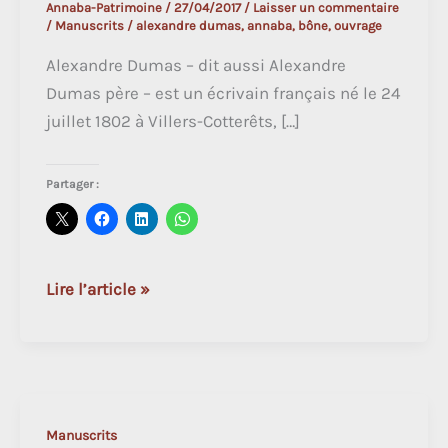
Annaba-Patrimoine
/
27/04/2017
/
Laisser un commentaire
/
Manuscrits
/
alexandre dumas
,
annaba
,
bône
,
ouvrage
Alexandre Dumas – dit aussi Alexandre
Dumas père – est un écrivain français né le 24
juillet 1802 à Villers-Cotterêts, […]
Partager :
Alexandre
Lire l’article »
Dumas
(1846)
Manuscrits