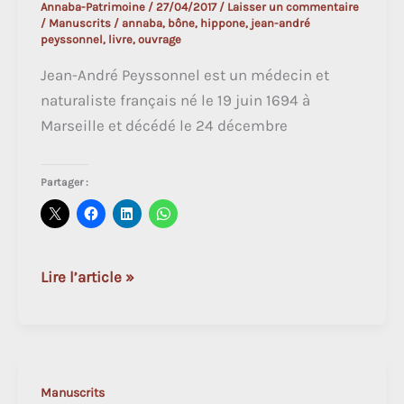
Annaba-Patrimoine
/
27/04/2017
/
Laisser un commentaire
/
Manuscrits
/
annaba
,
bône
,
hippone
,
jean-andré
peyssonnel
,
livre
,
ouvrage
Jean-André Peyssonnel est un médecin et
naturaliste français né le 19 juin 1694 à
Marseille et décédé le 24 décembre
Partager :
Jean-
Lire l’article »
André
Peyssonnel
(1723)
Manuscrits